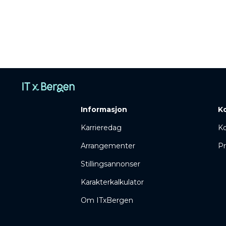
Informasjon
K
Karrieredag
Ko
Arrangementer
Pr
Stillingsannonser
Karakterkalkulator
Om ITxBergen